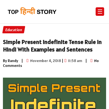
☰
Education
Simple Present Indefinite Tense Rule in
Hindi With Examples and Sentences
By Randy
|
November 4, 2018
|
11:58 am
|
No
Comments