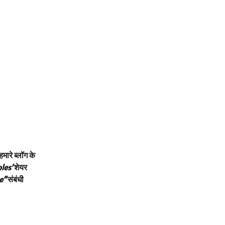
मारे ब्लॉग के
les’
शेयर
e”
संबंधी