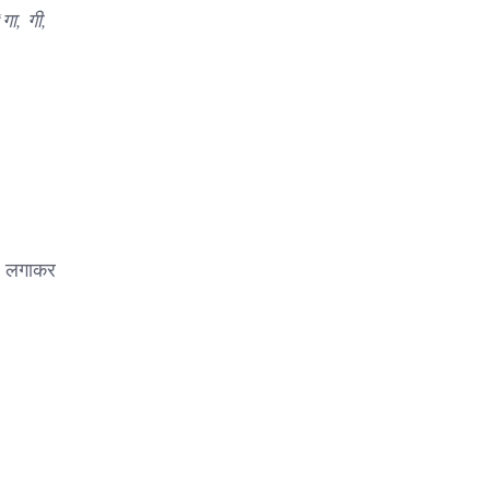
गा, गी,
l लगाकर