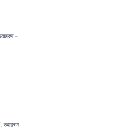
उदाहरण –
उदाहरण
ं;