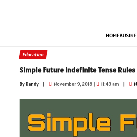
HOME
BUSINE
Education
Simple Future Indefinite Tense Rules
By Randy
|
November 9, 2018
|
11:43 am
|
N