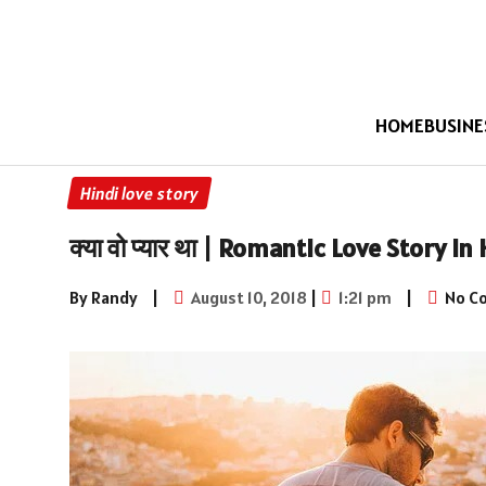
HOME
BUSINE
Hindi love story
क्या वो प्यार था | Romantic Love Story in
By Randy
|
August 10, 2018
|
1:21 pm
|
No C