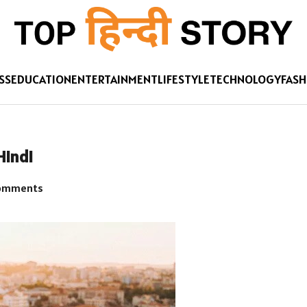
SS
EDUCATION
ENTERTAINMENT
LIFESTYLE
TECHNOLOGY
FASH
 Hindi
omments