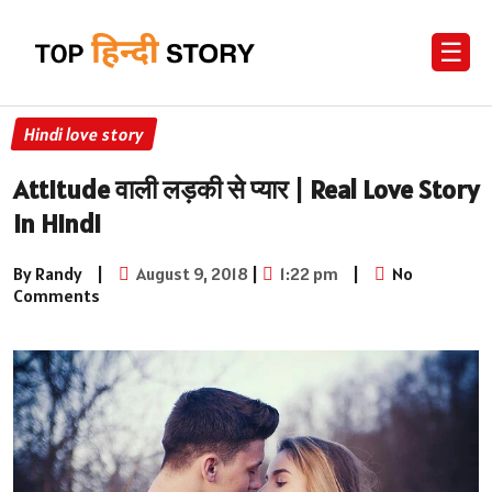
☰
Hindi love story
Attitude वाली लड़की से प्यार | Real Love Story
in Hindi
By Randy
|
August 9, 2018
|
1:22 pm
|
No
Comments