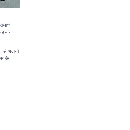
े समाज
पहचाना
त से भजनों
ास के