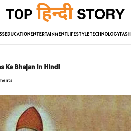
SS
EDUCATION
ENTERTAINMENT
LIFESTYLE
TECHNOLOGY
FASH
as Ke Bhajan in Hindi
ments