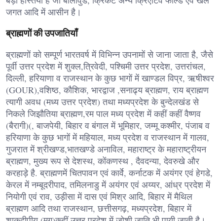
बड़ी हस्तियां हैं जो बॉलीवुड, क्रिकेट अन्य क्रिएटिव फील्ड एवं खेल
जगत आदि में आसीन है।
ब्राह्मणों की उपजातियाँ
ब्राह्मणों को सम्पूर्ण भारतवर्ष में विभिन्न उपनामों से जाना जाता है, जैसे
पूर्वी उत्तर प्रदेश में शुक्ल,त्रिवेदी, पश्चिमी उत्तर प्रदेश, उत्तरांचल,
दिल्ली, हरियाणा व राजस्थान के कुछ भागों में खाण्डल विप्र, ऋषीश्वर
(GOUR),वशिष्ठ, कौशिक, भारद्वाज ,सनाढ्य ब्राह्मण, राय ब्राह्मण
त्यागी अवध (मध्य उत्तर प्रदेश) तथा मध्यप्रदेश के बुन्देलखंड से
निकले जिझौतिया ब्राह्मण,रम पाल मध्य प्रदेश में कहीं कहीं वैष्णव
(बैरागी)(, बाजपेयी, बिहार व बंगाल में भूमिहार, जम्मू कश्मीर, पंजाब व
हरियाणा के कुछ भागों में महियाल, मध्य प्रदेश व राजस्थान में गालव,
गुजरात में श्रीखण्ड,भातखण्डे अनाविल, महाराष्ट्र के महाराष्ट्रीयन
ब्राह्मण, मुख्य रूप से देशस्थ, कोंकणस्थ , दैवदन्या, देवरुखे और
करहाड़े है. ब्राह्मणमें चितपावन एवं कार्वे, कर्नाटक में अयंगर एवं हेगडे,
केरल में नम्बूदरीपाद, तमिलनाडु में अयंगर एवं अय्यर, आंध्र प्रदेश में
नियोगी एवं राव, उड़ीसा में दास एवं मिश्र आदि, बिहार में मैथिल
ब्राह्मण आदि तथा राजस्थान, छत्तीसगढ़, मध्यप्रदेश, बिहार में
शाकद्वीपीय (मग)कहीं उत्तर प्रदेश में जोशी जाति भी पायी जाती है।