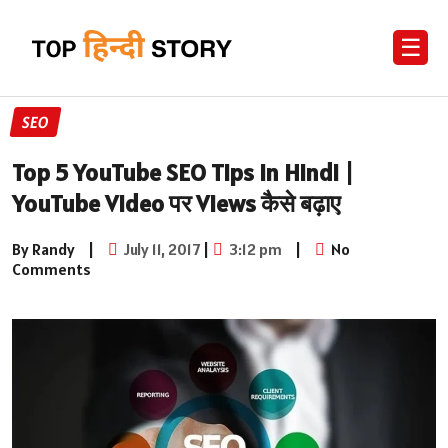
☰
SEO
Top 5 YouTube SEO Tips in Hindi |
YouTube Video पर Views कैसे बढ़ाए
By Randy
|
July 11, 2017
|
3:12 pm
|
No
Comments