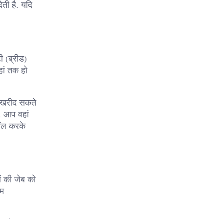
ती है. यदि
ी (ब्रीड)
हां तक हो
प खरीद सकते
ं. आप वहां
कॉल करके
ं की जेब को
कम