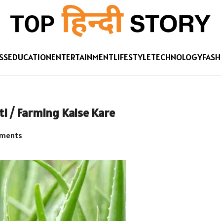
SS
EDUCATION
ENTERTAINMENT
LIFESTYLE
TECHNOLOGY
FASH
heti / Farming Kaise Kare
ments