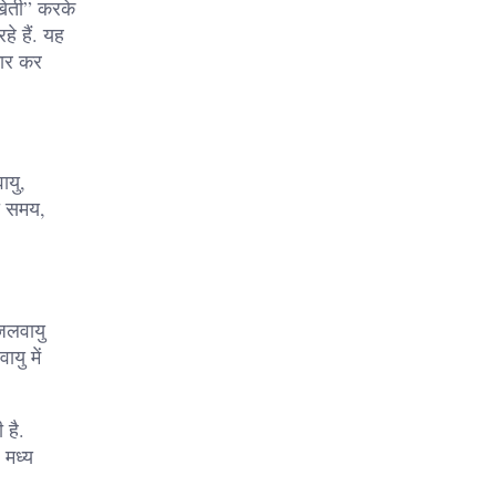
 खेती” करके
े हैं. यह
कार कर
ायु,
का समय,
 जलवायु
यु में
 है.
 मध्य