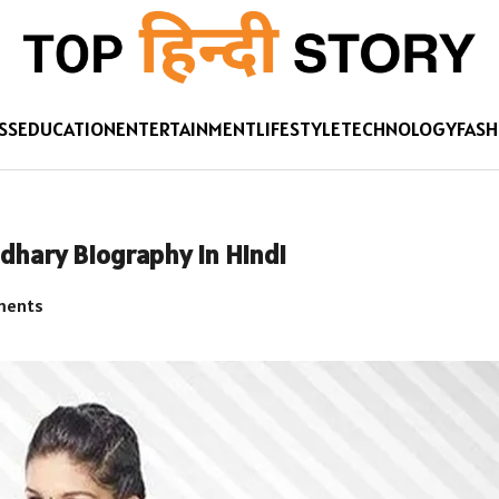
SS
EDUCATION
ENTERTAINMENT
LIFESTYLE
TECHNOLOGY
FASH
udhary Biography in Hindi
ments