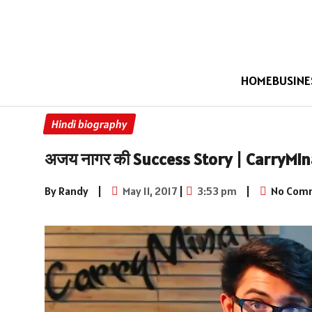
HOME
BUSINE
Hindi biography
अजय नागर की Success Story | CarryMin
By Randy
|
May 11, 2017
|
3:53 pm
|
No Com