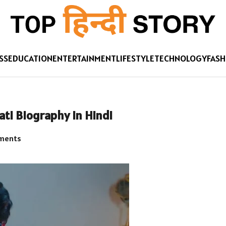
SS
EDUCATION
ENTERTAINMENT
LIFESTYLE
TECHNOLOGY
FASH
ati Biography in Hindi
ments